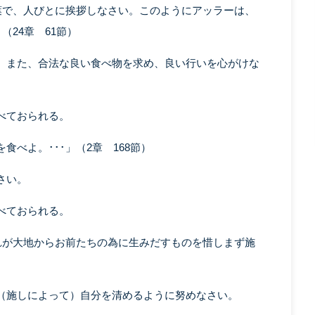
葉で、人びとに挨拶しなさい。このようにアッラーは、
（24章 61節）
。また、合法な良い食べ物を求め、良い行いを心がけな
べておられる。
べよ。･･･」（2章 168節）
さい。
べておられる。
れが大地からお前たちの為に生みだすものを惜しまず施
（施しによって）自分を清めるように努めなさい。