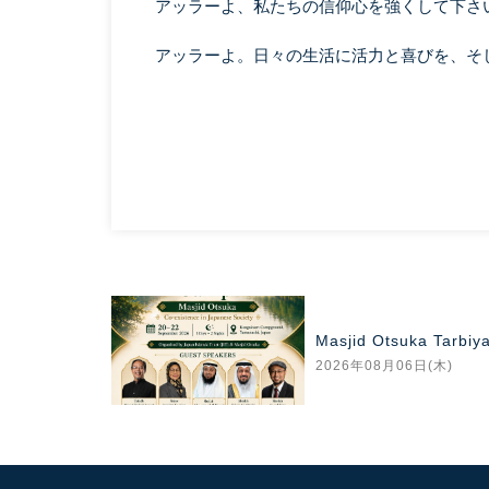
アッラーよ、私たちの信仰心を強くして下さ
アッラーよ。日々の生活に活力と喜びを、そ
d Otsuka Tarbiyah Camp 2026
年08月06日(木)