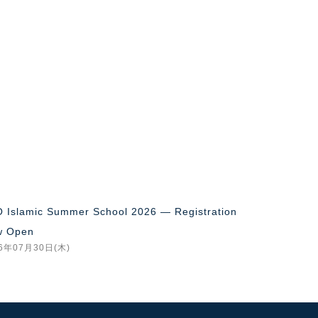
n
Strangers Became Family
2026年07月30日(木)