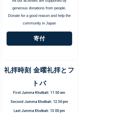
All our activities are supported by
generous donations from people.
Donate for a good reason and help the
community in Japan
寄付
礼拝時刻 金曜礼拝とフ
トバ
First Jumma Khutbah: 11:50 am
Second Jumma Khutbah: 12:30 pm
Last Jumma Khutbah: 13:00 pm