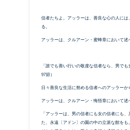
信者たちよ。アッラーは、善良な心の人には
る。
アッラーは、クルアーン・蜜蜂章において述
「誰でも善い行いの敬虔な信者なら、男でも女
97節）
日々善良な生活に努める信者へのアッラーか
アッラーは、クルアーン・悔悟章において述
「アッラーは、男の信者にも女の信者にも、
た、永遠〔アドン〕の園の中の立派な館をも