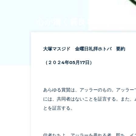
心が清く善良であ
投稿 : 2024年05月17日 (金)
大塚マスジド 金曜日礼拝ホトバ 要約
（２０２
4
年
05
月
17
日）
あらゆる賞賛は、アッラーのもの。アッラー
には、共同者はないことを証言する。また、
とを証言する。
信者たちよ。アッラーを畏れる者、即ち、イ