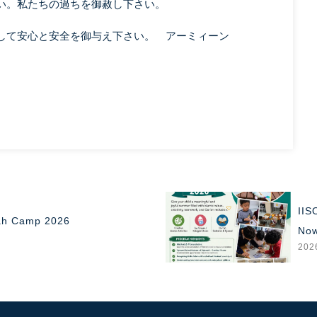
い。私たちの過ちを御赦し下さい。
して安心と安全を御与え下さい。 アーミィーン
IISO Islamic Summer School 2026 — Registratio
Now Open
2026年07月30日(木)