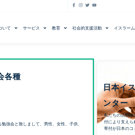
ついて
サービス
教育
社会的支援活動
イスラー
会各種
日本イ
ンター
私たちの活動は
付により支えら
る勉強会と致しまして、男性、女性、子供、
寄付が日本のコ