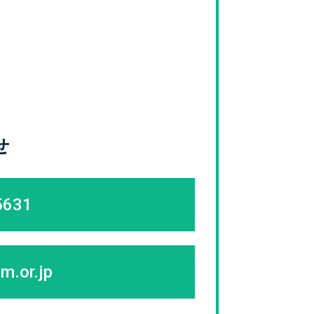
せ
5631
m.or.jp