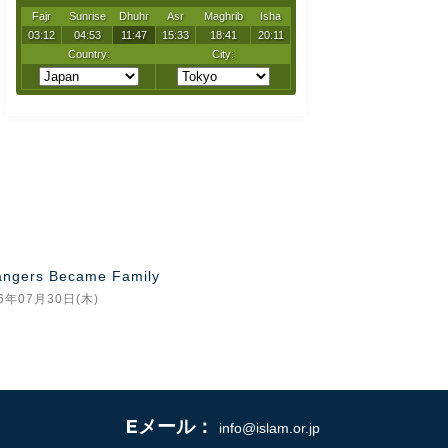
angers Became Family
26年07月30日(木)
Eメール：
info@islam.or.jp