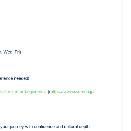
, Wed, Fri)
erience needed!
ic-for-life-for-beginners…
](
https://www.iiso-edu.jp/
t your journey with confidence and cultural depth!