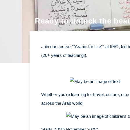
Ready to unlock the bea
投稿 : 2025年10月29日 (水)
Join our course *“Arabic for Life”* at IISO, l
(20+ years of teaching!).
Whether you’re learning for travel, culture, or
across the Arab world.
Starts: *05th November 2025*