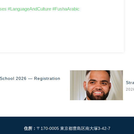
ses
#LanguageAndCulture
#FushaArabic
School 2026 — Registration
Str
20
住所：
〒170-0005 東京都豊島区南大塚3-42-7