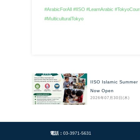
#ArabicForAll
#IISO
#LearnArabic
#TokyoCour
#MulticulturalTokyo
びイード・
IISO Islamic Summer 
Now Open
2026年07月30日(木)
電話：
03-3971-5631