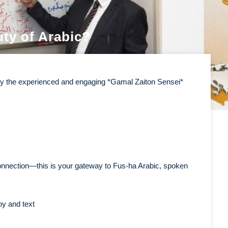
uty of Arabic?
ed by the experienced and engaging *Gamal Zaiton Sensei*
 connection—this is your gateway to Fus-ha Arabic, spoken