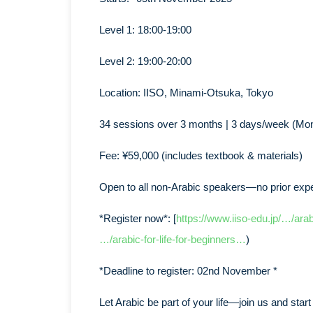
Level 1: 18:00-19:00
Level 2: 19:00-20:00
Location: IISO, Minami-Otsuka, Tokyo
34 sessions over 3 months | 3 days/week (Mon
Fee: ¥59,000 (includes textbook & materials)
Open to all non-Arabic speakers—no prior exp
*Register now*: [
https://www.iiso-edu.jp/…/arab
…/arabic-for-life-for-beginners…
)
*Deadline to register: 02nd November *
Let Arabic be part of your life—join us and star