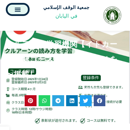
جمعية الوقف الإسلامي
في اليابان
クルアーン学習機関【イトカー
ン】新コース開催のお知らせを
掲載します〜
Posted on : السبت 01 فبراير 2025