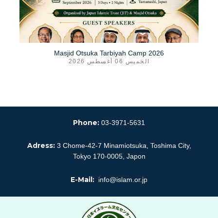
ow
Masjid Otsuka Tarbiyah Camp 2026
الخميس 06 أغسطس 2026
en
Phone:
03-3971-5631
Adress:
3 Chome-42-7 Minamiotsuka, Toshima City,
Tokyo 170-0005, Japon
E-Mail:
info@islam.or.jp